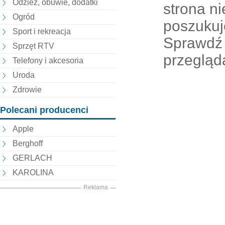
Odzież, obuwie, dodatki
strona nie
Ogród
poszukuj
Sport i rekreacja
Sprawdź 
Sprzęt RTV
przegląd
Telefony i akcesoria
Uroda
Zdrowie
Polecani producenci
Apple
Berghoff
GERLACH
KAROLINA
Reklama