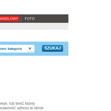
HANDLOWY
FOTO
ierz kategorię
je, lub treść której
prawność adresu w oknie