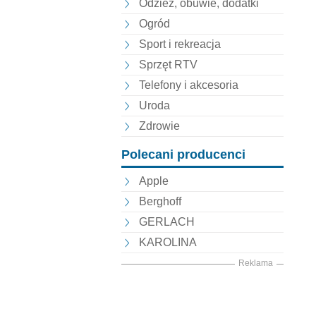
Odzież, obuwie, dodatki
Ogród
Sport i rekreacja
Sprzęt RTV
Telefony i akcesoria
Uroda
Zdrowie
Polecani producenci
Apple
Berghoff
GERLACH
KAROLINA
Reklama