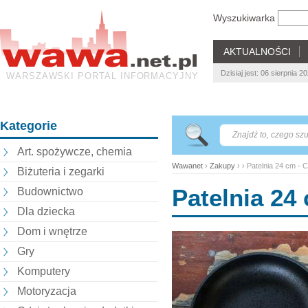
Wyszukiwarka
AKTUALNOŚCI
Dzisiaj jest: 06 sierpnia 
WARSZAWSKI PORTAL INFORMACYJNY
Kategorie
Art. spożywcze, chemia
Wawanet
›
Zakupy
› › Patelnia 24 cm -
Biżuteria i zegarki
Patelnia 24
Budownictwo
Dla dziecka
Dom i wnętrze
Gry
Komputery
Motoryzacja