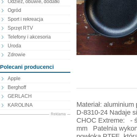
Odzież, obuwie, dodatki
Ogród
Sport i rekreacja
Sprzęt RTV
Telefony i akcesoria
Uroda
Zdrowie
Polecani producenci
Apple
Berghoff
GERLACH
Materiał: aluminium
KAROLINA
D-8310-24 Nadaje si
Reklama
CHOC Extreme: - śre
mm Patelnia wykonan
powłoką PTFE, która