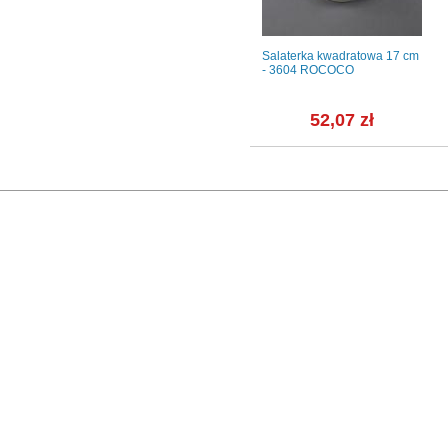
 12 os. /
Szklanki do whisky 390 ml / 2
Salaterka kwadratowa 17 cm
Kobalt
szt. - DUET (C549)
- 3604 ROCOCO
zł
18,99 zł
52,07 zł