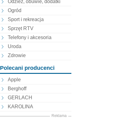
Odzież, obuwie, dodatki
Ogród
Sport i rekreacja
Sprzęt RTV
Telefony i akcesoria
Uroda
Zdrowie
Polecani producenci
Apple
Berghoff
GERLACH
KAROLINA
Reklama