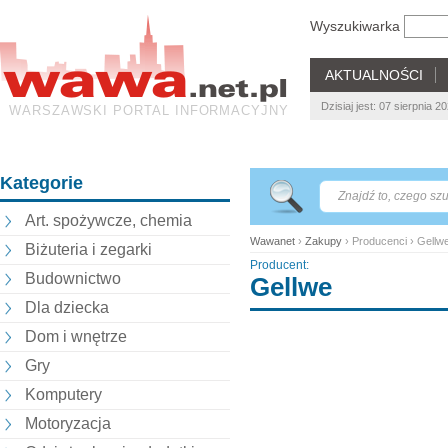
Wyszukiwarka
AKTUALNOŚCI
Dzisiaj jest: 07 sierpnia 
WARSZAWSKI PORTAL INFORMACYJNY
Kategorie
Art. spożywcze, chemia
Wawanet
›
Zakupy
› Producenci › Gellw
Biżuteria i zegarki
Producent:
Budownictwo
Gellwe
Dla dziecka
Dom i wnętrze
Gry
Komputery
Motoryzacja