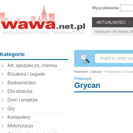
Wyszukiwarka
AKTUALNOŚCI
Dzisiaj jest: 09 sierpnia 
WARSZAWSKI PORTAL INFORMACYJNY
Kategorie
Art. spożywcze, chemia
Wawanet
›
Zakupy
› Producenci › Gryc
Biżuteria i zegarki
Producent:
Budownictwo
Grycan
Dla dziecka
Dom i wnętrze
Gry
Komputery
Motoryzacja