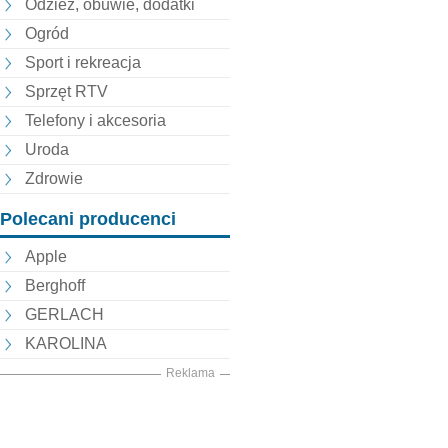
Odzież, obuwie, dodatki
Ogród
Sport i rekreacja
Sprzęt RTV
Telefony i akcesoria
Uroda
Zdrowie
Polecani producenci
Apple
Berghoff
GERLACH
KAROLINA
Reklama