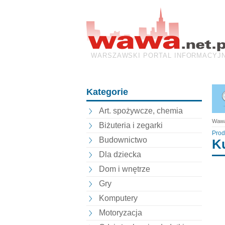
WARSZAWSKI PORTAL INFORMACYJ
Kategorie
Art. spożywcze, chemia
Wawa
Biżuteria i zegarki
Prod
Budownictwo
K
Dla dziecka
Dom i wnętrze
Gry
Komputery
Motoryzacja