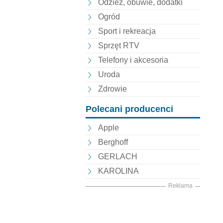
Odzież, obuwie, dodatki
Ogród
Sport i rekreacja
Sprzęt RTV
Telefony i akcesoria
Uroda
Zdrowie
Polecani producenci
Apple
Berghoff
GERLACH
KAROLINA
Reklama