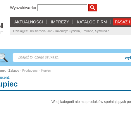
Wyszukiwarka
AKTUALNOŚCI
IMPREZY
KATALOG FIRM
PASAŻ 
Dzisiaj jest: 08 sierpnia 2026, Imieniny: Cyriaka, Emiliana, Sylwiusza
NY
wyb
net
›
Zakupy
› Producenci › Kupiec
ucent:
upiec
W tej kategorii nie ma produktów spełniających po