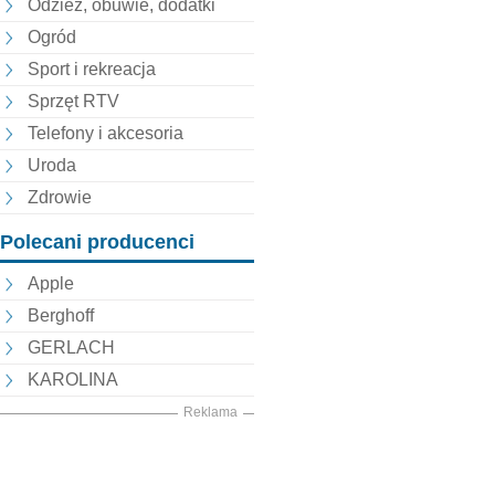
Odzież, obuwie, dodatki
Ogród
Sport i rekreacja
Sprzęt RTV
Telefony i akcesoria
Uroda
Zdrowie
Polecani producenci
Apple
Berghoff
GERLACH
KAROLINA
Reklama