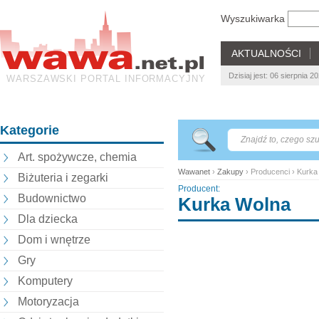
Wyszukiwarka
AKTUALNOŚCI
Dzisiaj jest: 06 sierpnia 
WARSZAWSKI PORTAL INFORMACYJNY
Kategorie
Art. spożywcze, chemia
Wawanet
›
Zakupy
› Producenci › Kurka
Biżuteria i zegarki
Producent:
Budownictwo
Kurka Wolna
Dla dziecka
Dom i wnętrze
Gry
Komputery
Motoryzacja