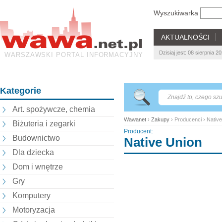
Wyszukiwarka
AKTUALNOŚCI
Dzisiaj jest: 08 sierpnia 2
WARSZAWSKI PORTAL INFORMACYJNY
Kategorie
Art. spożywcze, chemia
Wawanet
›
Zakupy
› Producenci › Nativ
Biżuteria i zegarki
Producent:
Budownictwo
Native Union
Dla dziecka
Dom i wnętrze
Gry
Komputery
Motoryzacja