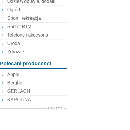
Odzież, obuwie, dodatki
Ogród
Sport i rekreacja
Sprzęt RTV
Telefony i akcesoria
Uroda
Zdrowie
Polecani producenci
Apple
Berghoff
GERLACH
KAROLINA
Reklama