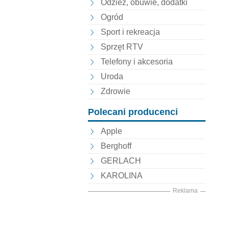
Odzież, obuwie, dodatki
Ogród
Sport i rekreacja
Sprzęt RTV
Telefony i akcesoria
Uroda
Zdrowie
Polecani producenci
Apple
Berghoff
GERLACH
KAROLINA
Reklama