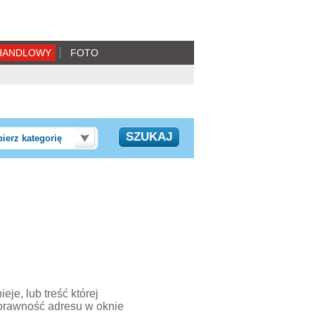
HANDLOWY
FOTO
ierz kategorię
je, lub treść której
prawność adresu w oknie