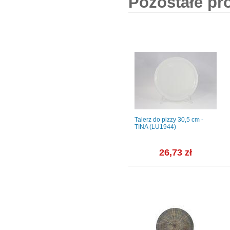
Pozostałe pr
m - K630
Talerz deserowy 13 cm -
Talerz do pizzy 30,5 cm -
BANQUET
TINA (LU1944)
ł
11,09 zł
26,73 zł