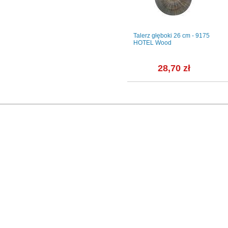
cm -
Zestaw do herbaty dla 6 os./
Talerz głęboki 26 cm - 9175
21 części - E361 BOLERO
HOTEL Wood
Vera
ł
971,20 zł
28,70 zł