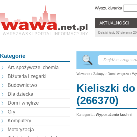
Wyszukiwarka
AKTUALNOŚCI
Dzisiaj jest: 07 sierpnia 
WARSZAWSKI PORTAL INFORMACYJNY
Kategorie
Art. spożywcze, chemia
Wawanet
›
Zakupy
›
Dom i wnętrze
›
Wy
Biżuteria i zegarki
Kieliszki do
Budownictwo
Dla dziecka
(266370)
Dom i wnętrze
Gry
Kategoria:
Wyposażenie kuchni
Komputery
Motoryzacja