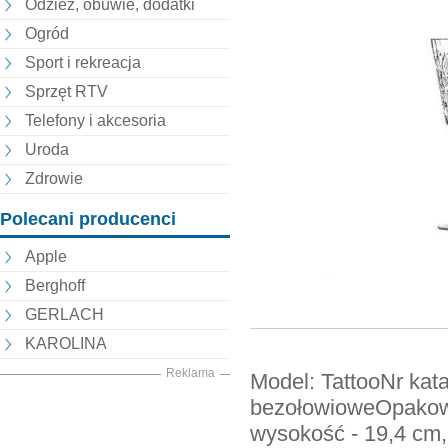
Odzież, obuwie, dodatki
Ogród
Sport i rekreacja
Sprzęt RTV
Telefony i akcesoria
Uroda
Zdrowie
Polecani producenci
Apple
Berghoff
GERLACH
KAROLINA
Reklama
Model: TattooNr kat
bezołowioweOpakowa
wysokość - 19,4 cm, ś