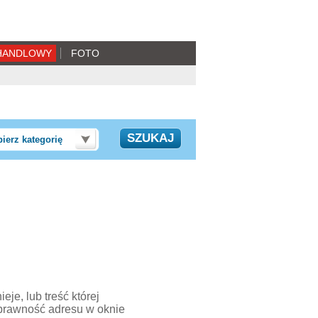
HANDLOWY
FOTO
ierz kategorię
je, lub treść której
prawność adresu w oknie