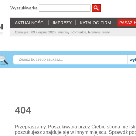
Wyszukiwarka
AKTUALNOŚCI
IMPREZY
KATALOG FIRM
PASAŻ 
Dzisiaj jest: 09 sierpnia 2026, Imieniny: Romualda, Romana, Ireny
NY
wyb
404
Przepraszamy. Poszukiwana przez Ciebie strona nie istnie
poszukujesz znajduje się w innym miejscu. Sprawdź po