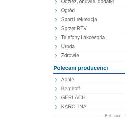
Odzież, obuwie, dodatki
Ogród
Sport i rekreacja
Sprzęt RTV
Telefony i akcesoria
Uroda
Zdrowie
Polecani producenci
Apple
Berghoff
GERLACH
KAROLINA
Reklama