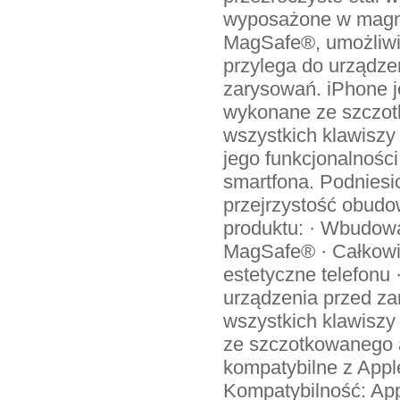
wyposażone w magne
MagSafe®, umożliwia
przylega do urządze
zarysowań. iPhone je
wykonane ze szczot
wszystkich klawiszy 
jego funkcjonalnośc
smartfona. Podniesi
przejrzystość obudo
produktu: · Wbudow
MagSafe® · Całkowit
estetyczne telefonu 
urządzenia przed za
wszystkich klawiszy 
ze szczotkowanego 
kompatybilne z Appl
Kompatybilność: App