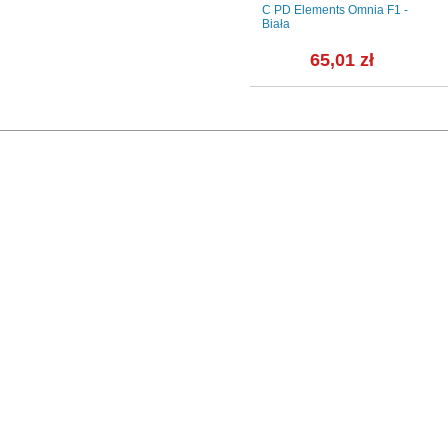
Navy - rozmiar M Natural
C PD Elements Omnia F1 -
Titanium Finish
Biała
ł
329,00 zł
65,01 zł