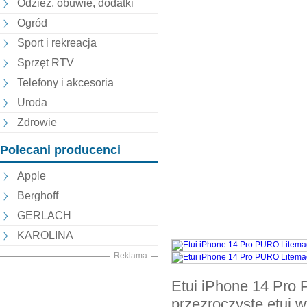
Odzież, obuwie, dodatki
Ogród
Sport i rekreacja
Sprzęt RTV
Telefony i akcesoria
Uroda
Zdrowie
Polecani producenci
Apple
Berghoff
GERLACH
KAROLINA
Reklama
Etui iPhone 14 Pro
przezroczyste etui w