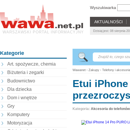
Wyszukiwarka
AKTUALNOŚCI
Dzisiaj jest: 08 sierpnia 2
WARSZAWSKI PORTAL INFORMACYJNY
Kategorie
Art. spożywcze, chemia
Wawanet
›
Zakupy
›
Telefony i akcesori
Biżuteria i zegarki
Etui iPhone
Budownictwo
Dla dziecka
przezroczys
Dom i wnętrze
Gry
Kategoria:
Akcesoria do telefonów
Komputery
Motoryzacja