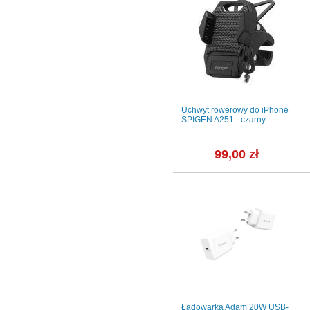
44mm
Pasek Apple Watch 44/45mm
Uchwyt rowerowy do iPhone
e
eStuff Silicone - błękitny
SPIGEN A251 - czarny
y z
zł
45,01 zł
99,00 zł
ikonowy w
Apple Alpine Loop 49mm
Ładowarka Adam 20W USB-