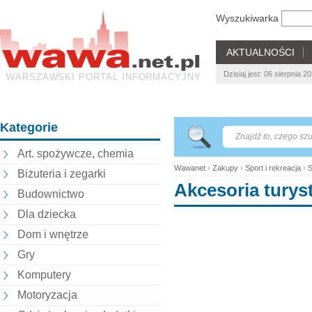
Wyszukiwarka
AKTUALNOŚCI
Dzisiaj jest: 06 sierpnia 
WARSZAWSKI PORTAL INFORMACYJNY
Kategorie
Art. spożywcze, chemia
Wawanet
›
Zakupy
›
Sport i rekreacja
›
S
Biżuteria i zegarki
Akcesoria turys
Budownictwo
Dla dziecka
Dom i wnętrze
Gry
Komputery
Motoryzacja