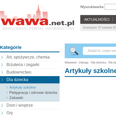
Wyszukiwarka
AKTUALNOŚCI
Dzisiaj jest: 07 sierpnia 
WARSZAWSKI PORTAL INFORMACYJNY
Kategorie
Art. spożywcze, chemia
Wawanet
›
Zakupy
›
Dla dziecka
›
Dla d
Biżuteria i zegarki
Artykuły szkoln
Budownictwo
Dla dziecka
Artykuły szkolne
Pielęgnacja i zdrowie dziecka
Zabawki
Dom i wnętrze
Gry