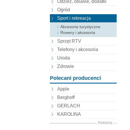
Odzież, obuwie, dodatki
Ogród
Sport i rekreacja
Akcesoria turystyczne
Rowery i akcesoria
Sprzęt RTV
Telefony i akcesoria
Uroda
Zdrowie
Polecani producenci
Apple
Berghoff
GERLACH
KAROLINA
Reklama