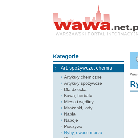
WARSZAWSKI PORTAL INFORMACYJ
Kategorie
Art. spożywcze, chemia
Wawa
Artykuły chemiczne
R
Artykuły spożywcze
Dla dziecka
Kawa, herbata
Mięso i wędliny
Mrożonki, lody
Nabiał
Napoje
Pieczywo
Ryby, owoce morza