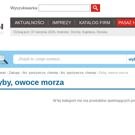
Wyszukiwarka
AKTUALNOŚCI
IMPREZY
KATALOG FIRM
PASAŻ 
Dzisiaj jest: 07 sierpnia 2026, Imieniny: Doroty, Kajetana, Donata
NY
wyb
net
›
Zakupy
›
Art. spożywcze, chemia
›
Art. spożywcze, chemia
› Ryby, owoce morza
yby, owoce morza
W tej kategorii nie ma produktów spełniających po