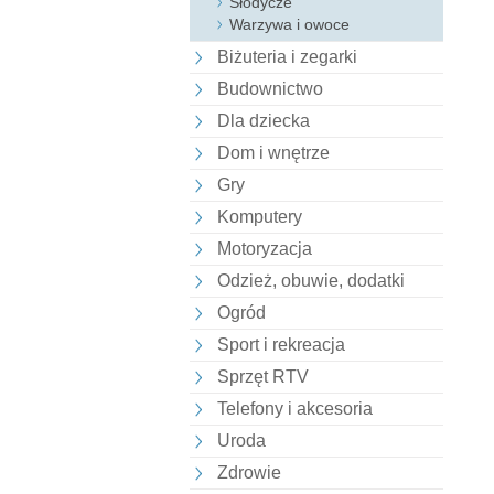
Słodycze
Warzywa i owoce
Biżuteria i zegarki
Budownictwo
Dla dziecka
Dom i wnętrze
Gry
Komputery
Motoryzacja
Odzież, obuwie, dodatki
Ogród
Sport i rekreacja
Sprzęt RTV
Telefony i akcesoria
Uroda
Zdrowie