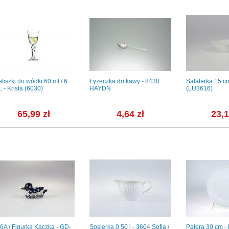
eliszki do wódki 60 ml / 6
Łyżeczka do kawy - 8430
Salaterka 15 
t. - Krista (6030)
HAYDN
(LU3616)
65,99 zł
4,64 zł
23,1
6A / Figurka Kaczka - GD-
Sosjerka 0,50 l - 3604 Sofia /
Patera 30 cm -