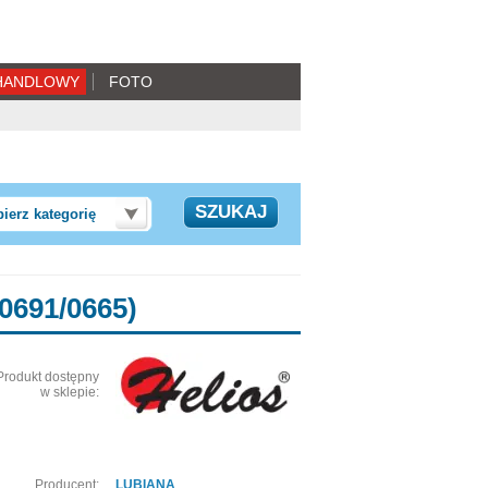
HANDLOWY
FOTO
ierz kategorię
U0691/0665)
Produkt dostępny
w sklepie:
Producent:
LUBIANA