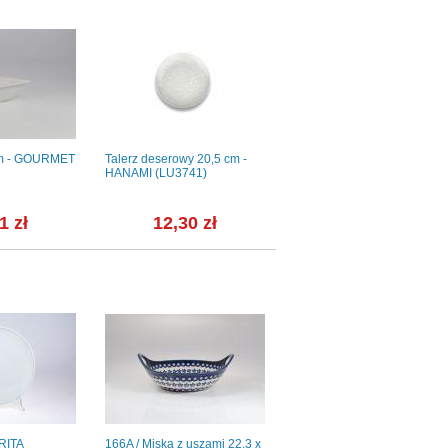
cm - GOURMET
Talerz deserowy 20,5 cm -
Filiżanka 0,17 l - G540
HANAMI (LU3741)
Alaska + Spodek 14 cm -
G540 Alaska /małe kółko/...
1 zł
12,30 zł
82,76 zł
 RITA
166A / Miska z uszami 22,3 x
Talerz głęboki do pasty 26