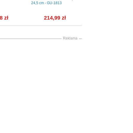
24,5 cm - GU-1813
cm - 6630L Kaszub (morski)
8 zł
214,99 zł
62,96 zł
Reklama