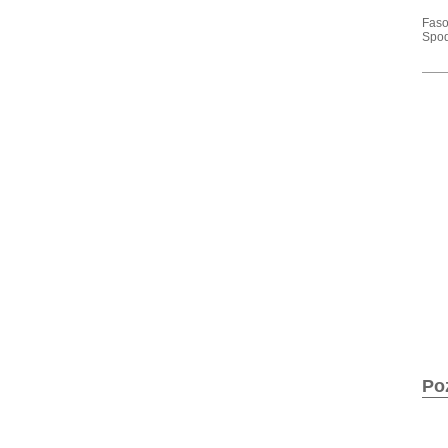
Faso
Spode
Po