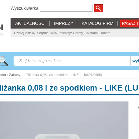
Wyszukiwarka
AKTUALNOŚCI
IMPREZY
KATALOG FIRM
PASAŻ 
Dzisiaj jest: 07 sierpnia 2026, Imieniny: Doroty, Kajetana, Donata
NY
wyb
net
›
Zakupy
› › Filiżanka 0,08 l ze spodkiem - LIKE (LU0691/0665)
liżanka 0,08 l ze spodkiem - LIKE (L