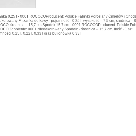
żanka 0,25 l - 0001 ROCOCOProducent: Polskie Fabryki Porcelany Ćmielów i Cho
ekorowany Filiżanka do kawy - pojemność - 0,25 l; wysokość – 7,5 cm; średnica – 9 
CO: średnica – 15,7 cm Spodek 15,7 cm - 0001 ROCOCOProducent: Polskie Fabry
CO Zdobienie: 0001 Niedekorowany Spodek: - średnica – 15,7 cm, ilość - 1 szt.
mności 0,25 l, 0,22 l, 0,33 l oraz bulionówka 0,33 l