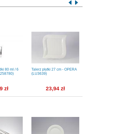
ki 80 ml / 6
Talerz płytki 27 cm - OPERA
Talerz płytki 31 cm - 9036
 (258780)
(LU3639)
HOTEL Leaf
9 zł
23,94 zł
49,68 zł