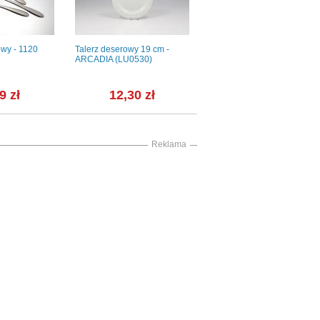
wy - 1120
Talerz deserowy 19 cm -
Skottsberg Patelnia ze stali
ARCADIA (LU0530)
węglowej 24 cm + Skottsberg
Olej do patelni 250 ml
9 zł
12,30 zł
238,01 zł
Reklama