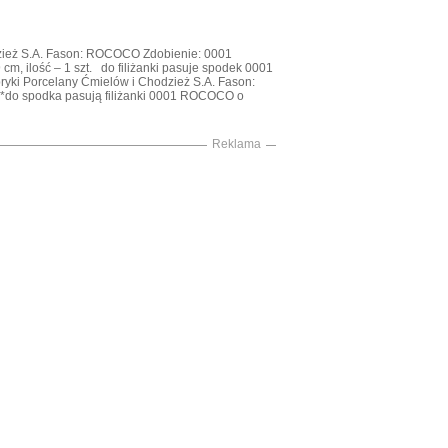
dzież S.A. Fason: ROCOCO Zdobienie: 0001
cm, ilość – 1 szt. do filiżanki pasuje spodek 0001
ki Porcelany Ćmielów i Chodzież S.A. Fason:
 *do spodka pasują filiżanki 0001 ROCOCO o
Reklama