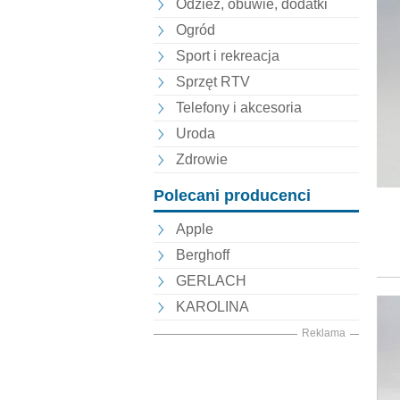
Odzież, obuwie, dodatki
Ogród
Sport i rekreacja
Sprzęt RTV
Telefony i akcesoria
Uroda
Zdrowie
Polecani producenci
Apple
Berghoff
GERLACH
KAROLINA
Reklama