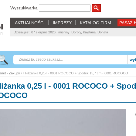
Wyszukiwarka
AKTUALNOŚCI
IMPREZY
KATALOG FIRM
PASAŻ 
Dzisiaj jest: 07 sierpnia 2026, Imieniny: Doroty, Kajetana, Donata
NY
wyb
net
›
Zakupy
› › Filiżanka 0,25 l - 0001 ROCOCO + Spodek 15,7 cm - 0001 ROCOCO
liżanka 0,25 l - 0001 ROCOCO + Spod
OCOCO