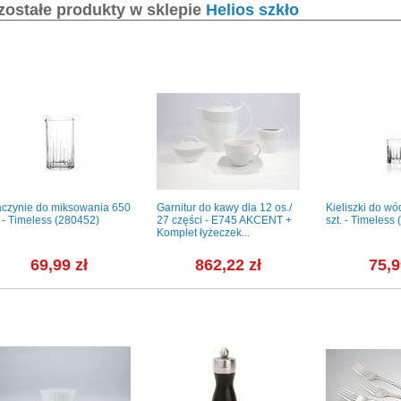
zostałe produkty w sklepie
Helios szkło
czynie do miksowania 650
Garnitur do kawy dla 12 os./
Kieliszki do wód
 - Timeless (280452)
27 części - E745 AKCENT +
szt. - Timeless
Komplet łyżeczek...
69,99 zł
862,22 zł
75,9