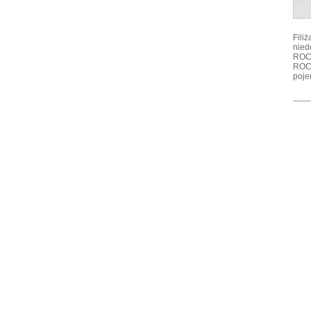
Fili
nied
ROCO
ROCO
poje