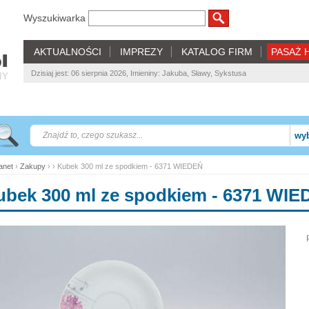
Wyszukiwarka
AKTUALNOŚCI
IMPREZY
KATALOG FIRM
PASAŻ 
Dzisiaj jest: 06 sierpnia 2026, Imieniny: Jakuba, Sławy, Sykstusa
NY
wyb
net
›
Zakupy
› › Kubek 300 ml ze spodkiem - 6371 WIEDEŃ
ubek 300 ml ze spodkiem - 6371 WI