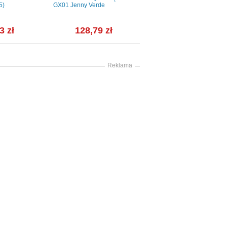
5)
GX01 Jenny Verde
cm - LUBIANA (LU1663)
3 zł
128,79 zł
65,58 zł
Reklama