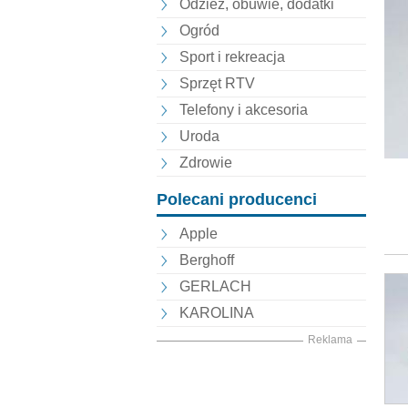
Odzież, obuwie, dodatki
Ogród
Sport i rekreacja
Sprzęt RTV
Telefony i akcesoria
Uroda
Zdrowie
Polecani producenci
Apple
Berghoff
GERLACH
KAROLINA
Reklama