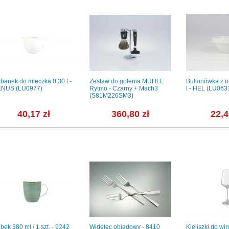
banek do mleczka 0,30 l -
Zestaw do golenia MUHLE
Bulionówka z 
NUS (LU0977)
Rytmo - Czarny + Mach3
l - HEL (LU063
(S81M226SM3)
40,17 zł
360,80 zł
22,4
bek 380 ml / 1 szt. - 9242
Widelec obiadowy - 8410
Kieliszki do wi