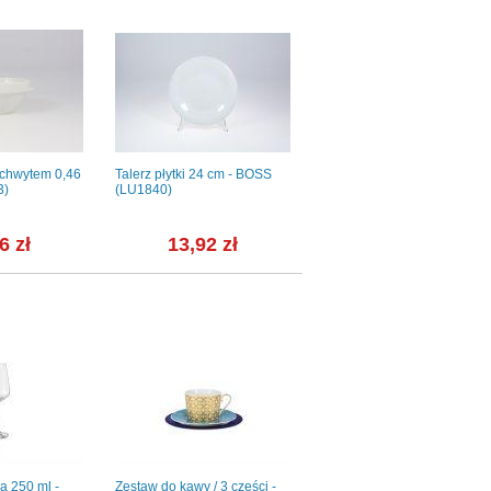
uchwytem 0,46
Talerz płytki 24 cm - BOSS
Misa kryształowa 28 cm -
3)
(LU1840)
Scallop (903990)
6 zł
13,92 zł
169,28 zł
na 250 ml -
Zestaw do kawy / 3 części -
Naczynie do zapiekania 23