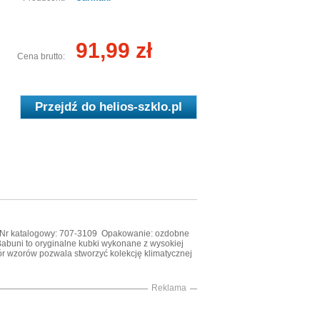
91,99 zł
Cena brutto:
Przejdź do
helios-szklo.pl
we) Nr katalogowy: 707-3109 Opakowanie: ozdobne
 Babuni to oryginalne kubki wykonane z wysokiej
bór wzorów pozwala stworzyć kolekcję klimatycznej
Reklama