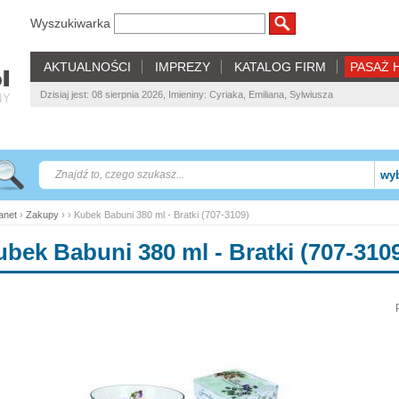
Wyszukiwarka
AKTUALNOŚCI
IMPREZY
KATALOG FIRM
PASAŻ 
Dzisiaj jest: 08 sierpnia 2026, Imieniny: Cyriaka, Emiliana, Sylwiusza
NY
wyb
net
›
Zakupy
› › Kubek Babuni 380 ml - Bratki (707-3109)
bek Babuni 380 ml - Bratki (707-310