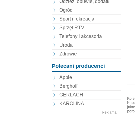
Odzież, obuwie, dodatki
Ogród
Sport i rekreacja
Sprzęt RTV
Telefony i akcesoria
Uroda
Zdrowie
Polecani producenci
Apple
Berghoff
GERLACH
Kole
Kube
KAROLINA
jako
porc
Reklama