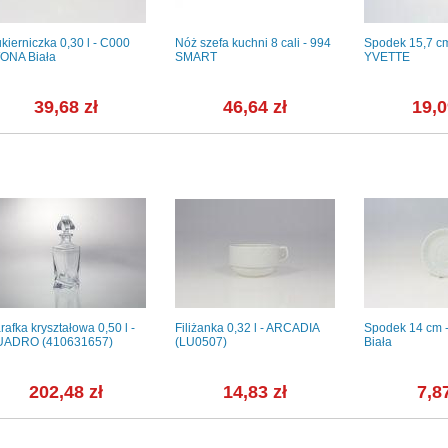
kierniczka 0,30 l - C000
Nóż szefa kuchni 8 cali - 994
Spodek 15,7 cm
ONA Biała
SMART
YVETTE
39,68 zł
46,64 zł
19,0
rafka kryształowa 0,50 l -
Filiżanka 0,32 l - ARCADIA
Spodek 14 cm 
UADRO (410631657)
(LU0507)
Biała
202,48 zł
14,83 zł
7,87