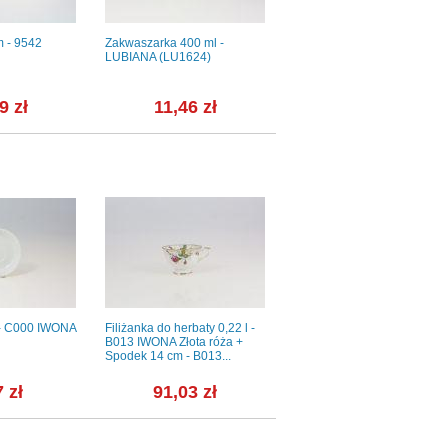
 - 9542
Zakwaszarka 400 ml -
Spodek 15 cm - Jersey green
LUBIANA (LU1624)
(567029)
9 zł
11,46 zł
30,25 zł
- C000 IWONA
Filiżanka do herbaty 0,22 l -
Garnitur do kawy dla 12 os./
B013 IWONA Złota róża +
40 części - G620 YVONNE +
Spodek 14 cm - B013...
Serwis obiadowy bez...
 zł
91,03 zł
2 617,97 zł