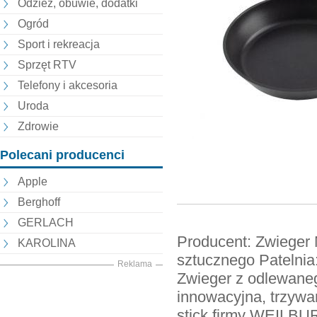
Odzież, obuwie, dodatki
Ogród
Sport i rekreacja
Sprzęt RTV
Telefony i akcesoria
Uroda
Zdrowie
Polecani producenci
Apple
Berghoff
GERLACH
Producent: Zwieger 
KAROLINA
sztucznego Patelnia: 
Reklama
Zwieger z odlewane
innowacyjna, trzywa
stick firmy WEILBU