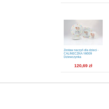
IA
Garnek żeliwny 3,0 l -
Zestaw naczyń dla dzieci -
NATUR IRON
CALINECZKA / W009
Dziewczynka
ł
219,00 zł
120,69 zł