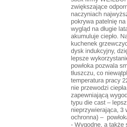
zwiększające odporn
naczyniach najwyższe
pokrywa patelnię na
wygląd na długie lat
akumuluje ciepło. N
kuchenek grzewczych
dysk indukcyjny, d
lepsze wykorzystani
powłoka pozwala sm
tłuszczu, co niewątp
temperatura pracy 2
nie przewodzi ciepła
zapewniającą wygodn
typu die cast – leps
nieprzywierająca, 
ochronna) – powłoka
- Wygodne, a także 