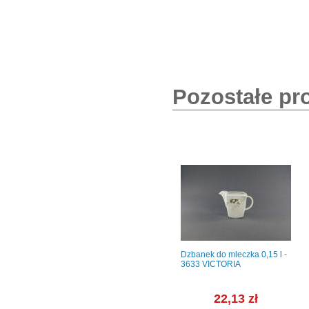
Pozostałe pr
000
Sosjerka 300 ml - MERKURY
Dzbanek do mleczka 0,15 l -
(LU0782)
3633 VICTORIA
ł
38,52 zł
22,13 zł