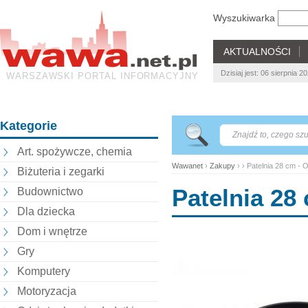
Wyszukiwarka
AKTUALNOŚCI
Dzisiaj jest: 06 sierpnia 
WARSZAWSKI PORTAL INFORMACYJNY
Kategorie
Art. spożywcze, chemia
Wawanet
›
Zakupy
› › Patelnia 28 cm -
Biżuteria i zegarki
Patelnia 28
Budownictwo
Dla dziecka
Dom i wnętrze
Gry
Komputery
Motoryzacja