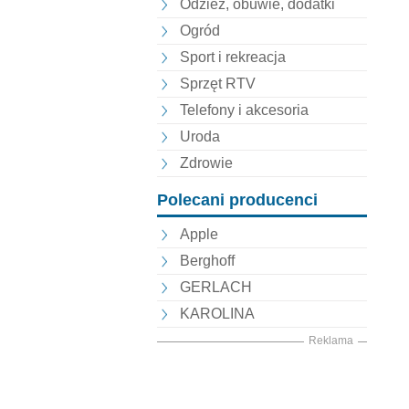
Odzież, obuwie, dodatki
Ogród
Sport i rekreacja
Sprzęt RTV
Telefony i akcesoria
Uroda
Zdrowie
Polecani producenci
Apple
Berghoff
GERLACH
KAROLINA
Reklama