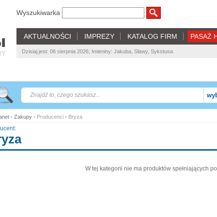
Wyszukiwarka
AKTUALNOŚCI
IMPREZY
KATALOG FIRM
PASAŻ 
Dzisiaj jest: 06 sierpnia 2026, Imieniny: Jakuba, Sławy, Sykstusa
NY
wyb
net
›
Zakupy
› Producenci › Bryza
ucent:
ryza
W tej kategorii nie ma produktów spełniających po