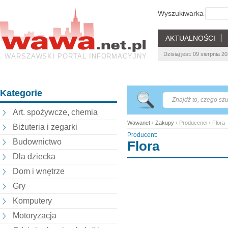
Wyszukiwarka
AKTUALNOŚCI
Dzisiaj jest: 09 sierpnia 
WARSZAWSKI PORTAL INFORMACYJNY
Kategorie
Art. spożywcze, chemia
Wawanet
›
Zakupy
› Producenci › Flora
Biżuteria i zegarki
Producent:
Budownictwo
Flora
Dla dziecka
Dom i wnętrze
Gry
Komputery
Motoryzacja