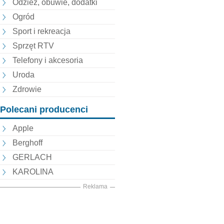
Odzież, obuwie, dodatki
Ogród
Sport i rekreacja
Sprzęt RTV
Telefony i akcesoria
Uroda
Zdrowie
Polecani producenci
Apple
Berghoff
GERLACH
KAROLINA
Reklama