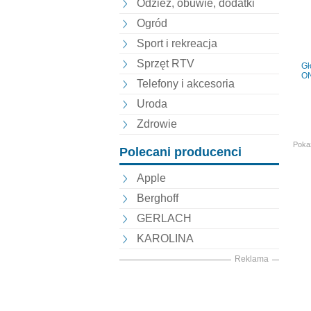
Odzież, obuwie, dodatki
Ogród
Sport i rekreacja
Sprzęt RTV
Gł
ON
Telefony i akcesoria
Uroda
Zdrowie
Poka
Polecani producenci
Apple
Berghoff
GERLACH
KAROLINA
Reklama