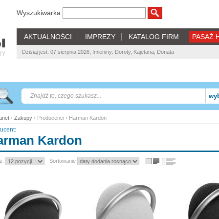
Wyszukiwarka
AKTUALNOŚCI
IMPREZY
KATALOG FIRM
PASAŻ 
Dzisiaj jest: 07 sierpnia 2026, Imieniny: Doroty, Kajetana, Donata
NY
wyb
net
›
Zakupy
› Producenci › Harman Kardon
ucent:
arman Kardon
ż:
Sortowanie