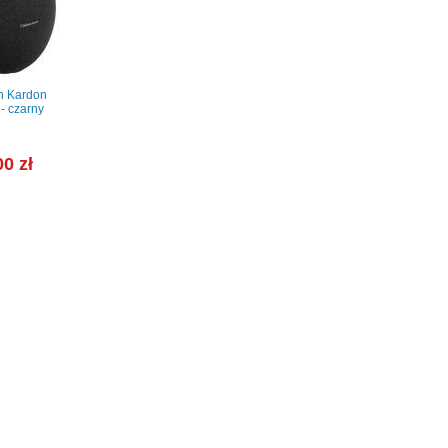
n Kardon
- czarny
00 zł