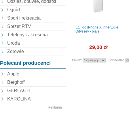
Odzież, obuwie, dodatki
Ogród
Sport i rekreacja
Sprzęt RTV
Etui do iPhone X InnerExile
Odyssey - białe
Telefony i akcesoria
Uroda
29,00 zł
Zdrowie
Pokaż:
Sortowanie
Polecani producenci
Apple
Berghoff
GERLACH
KAROLINA
Reklama