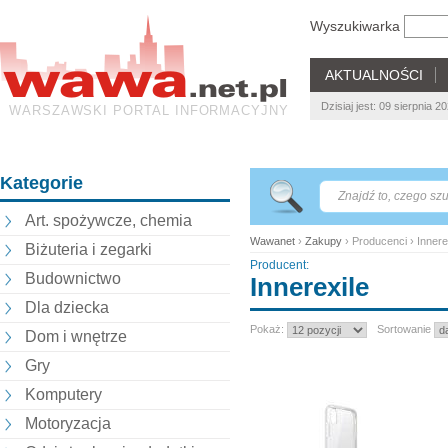
Wyszukiwarka
AKTUALNOŚCI
Dzisiaj jest: 09 sierpnia 
WARSZAWSKI PORTAL INFORMACYJNY
Kategorie
Art. spożywcze, chemia
Wawanet
›
Zakupy
› Producenci › Innere
Biżuteria i zegarki
Producent:
Budownictwo
Innerexile
Dla dziecka
Pokaż:
Sortowanie
Dom i wnętrze
Gry
Komputery
Motoryzacja