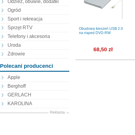
Odzież, obuwie, dodatki
Ogród
Sport i rekreacja
Sprzęt RTV
Obudowa kieszeń USB 2.0
na naped DVD-RW
Telefony i akcesoria
Uroda
68,50 zł
Zdrowie
Polecani producenci
Apple
Berghoff
GERLACH
KAROLINA
Reklama