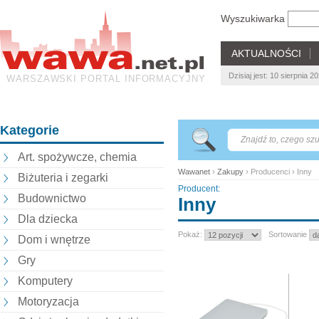
Wyszukiwarka
AKTUALNOŚCI
Dzisiaj jest: 10 sierpnia
WARSZAWSKI PORTAL INFORMACYJNY
Kategorie
Art. spożywcze, chemia
Wawanet
›
Zakupy
› Producenci › Inny
Biżuteria i zegarki
Producent:
Budownictwo
Inny
Dla dziecka
Pokaż:
Sortowanie
Dom i wnętrze
Gry
Komputery
Motoryzacja