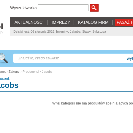
Wyszukiwarka
AKTUALNOŚCI
IMPREZY
KATALOG FIRM
PASAŻ 
Dzisiaj jest: 06 sierpnia 2026, Imieniny: Jakuba, Sławy, Sykstusa
NY
wyb
net
›
Zakupy
› Producenci › Jacobs
ucent:
acobs
W tej kategorii nie ma produktów spełniających po