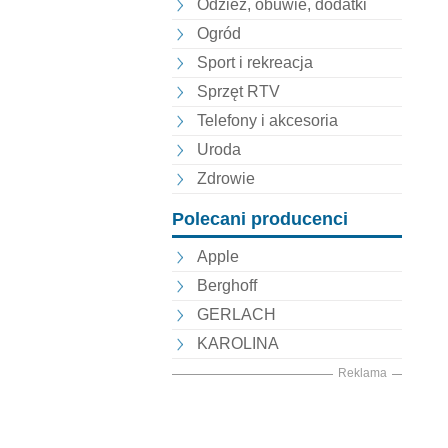
Odzież, obuwie, dodatki
Ogród
Sport i rekreacja
Sprzęt RTV
Telefony i akcesoria
Uroda
Zdrowie
Polecani producenci
Apple
Berghoff
GERLACH
KAROLINA
Reklama