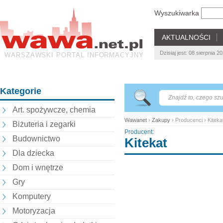
Wyszukiwarka
AKTUALNOŚCI
Dzisiaj jest: 08 sierpnia 2
WARSZAWSKI PORTAL INFORMACYJNY
Kategorie
Art. spożywcze, chemia
Wawanet
›
Zakupy
› Producenci › Kiteka
Biżuteria i zegarki
Producent:
Budownictwo
Kitekat
Dla dziecka
Dom i wnętrze
Gry
Komputery
Motoryzacja