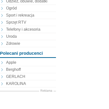
Odzież, obuwie, dodatki
Ogród
Sport i rekreacja
Sprzęt RTV
Telefony i akcesoria
Uroda
Zdrowie
Polecani producenci
Apple
Berghoff
GERLACH
KAROLINA
Reklama