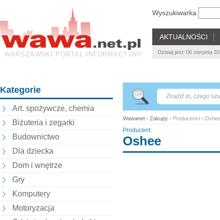
Wyszukiwarka
AKTUALNOŚCI
Dzisiaj jest: 06 sierpnia 
WARSZAWSKI PORTAL INFORMACYJNY
Kategorie
Art. spożywcze, chemia
Wawanet
›
Zakupy
› Producenci › Oshe
Biżuteria i zegarki
Producent:
Budownictwo
Oshee
Dla dziecka
Dom i wnętrze
Gry
Komputery
Motoryzacja