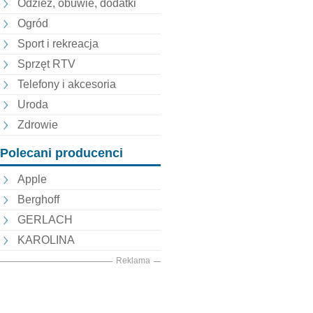
Odzież, obuwie, dodatki
Ogród
Sport i rekreacja
Sprzęt RTV
Telefony i akcesoria
Uroda
Zdrowie
Polecani producenci
Apple
Berghoff
GERLACH
KAROLINA
Reklama