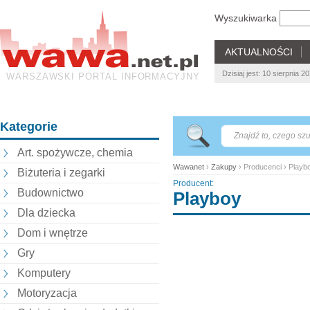
Wyszukiwarka
AKTUALNOŚCI
Dzisiaj jest: 10 sierpnia
WARSZAWSKI PORTAL INFORMACYJNY
Kategorie
Art. spożywcze, chemia
Wawanet
›
Zakupy
› Producenci › Playb
Biżuteria i zegarki
Producent:
Budownictwo
Playboy
Dla dziecka
Dom i wnętrze
Gry
Komputery
Motoryzacja