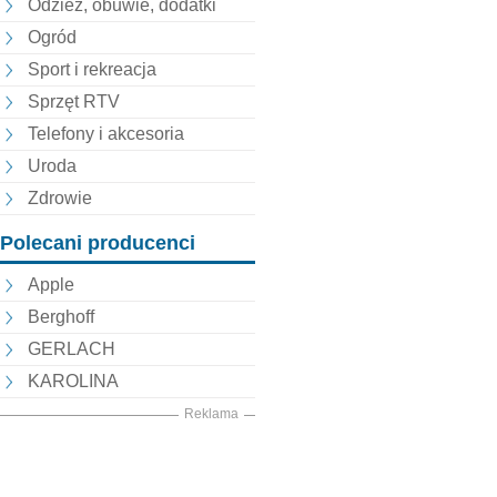
Odzież, obuwie, dodatki
Ogród
Sport i rekreacja
Sprzęt RTV
Telefony i akcesoria
Uroda
Zdrowie
Polecani producenci
Apple
Berghoff
GERLACH
KAROLINA
Reklama