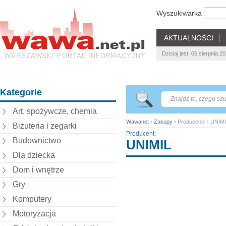
Wyszukiwarka
AKTUALNOŚCI
Dzisiaj jest: 06 sierpnia 
WARSZAWSKI PORTAL INFORMACYJNY
Kategorie
Art. spożywcze, chemia
Wawanet
›
Zakupy
› Producenci › UNIM
Biżuteria i zegarki
Producent:
Budownictwo
UNIMIL
Dla dziecka
Dom i wnętrze
Gry
Komputery
Motoryzacja