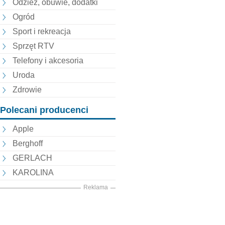
Odzież, obuwie, dodatki
Ogród
Sport i rekreacja
Sprzęt RTV
Telefony i akcesoria
Uroda
Zdrowie
Polecani producenci
Apple
Berghoff
GERLACH
KAROLINA
Reklama