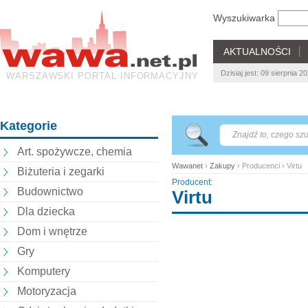
Wyszukiwarka
AKTUALNOŚCI
Dzisiaj jest: 09 sierpnia 
WARSZAWSKI PORTAL INFORMACYJNY
Kategorie
Art. spożywcze, chemia
Wawanet
›
Zakupy
› Producenci › Virtu
Biżuteria i zegarki
Producent:
Budownictwo
Virtu
Dla dziecka
Dom i wnętrze
Gry
Komputery
Motoryzacja