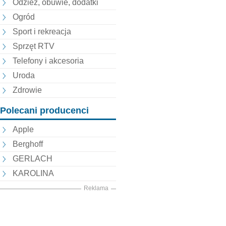
Odzież, obuwie, dodatki
Ogród
Sport i rekreacja
Sprzęt RTV
Telefony i akcesoria
Uroda
Zdrowie
Polecani producenci
Apple
Berghoff
GERLACH
KAROLINA
Reklama