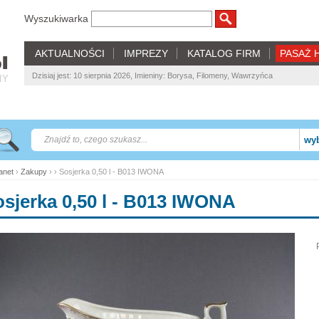
Wyszukiwarka
AKTUALNOŚCI
IMPREZY
KATALOG FIRM
PASAŻ 
Dzisiaj jest: 10 sierpnia 2026, Imieniny: Borysa, Filomeny, Wawrzyńca
NY
wyb
net
›
Zakupy
› › Sosjerka 0,50 l - B013 IWONA
sjerka 0,50 l - B013 IWONA