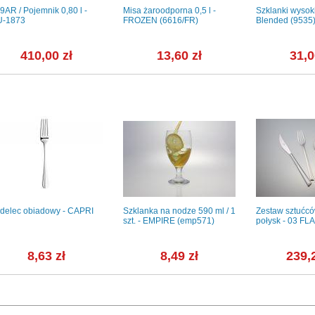
9AR / Pojemnik 0,80 l -
Misa żaroodporna 0,5 l -
Szklanki wysoki
U-1873
FROZEN (6616/FR)
Blended (9535
410,00 zł
13,60 zł
31,0
delec obiadowy - CAPRI
Szklanka na nodze 590 ml / 1
Zestaw sztućców
szt. - EMPIRE (emp571)
połysk - 03 F
8,63 zł
8,49 zł
239,