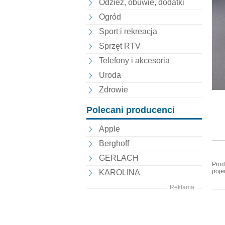
Odzież, obuwie, dodatki
Ogród
Sport i rekreacja
Sprzęt RTV
Telefony i akcesoria
Uroda
Zdrowie
Polecani producenci
Apple
Berghoff
GERLACH
Prod
pojem
KAROLINA
Reklama