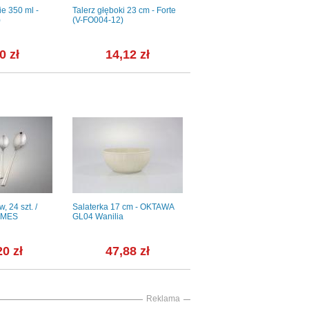
e 350 ml -
Talerz głęboki 23 cm - Forte
Półmisek prostokoątny 35 cm
)
(V-FO004-12)
- VANITY FBC
0 zł
14,12 zł
120,53 zł
, 24 szt. /
Salaterka 17 cm - OKTAWA
Czajnik 0,55 l - 3604
LAMES
GL04 Wanilia
ROCOCO
20 zł
47,88 zł
107,33 zł
Reklama