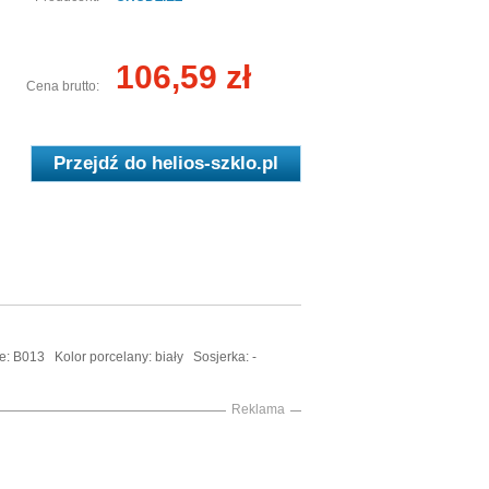
106,59 zł
Cena brutto:
Przejdź do
helios-szklo.pl
e: B013 Kolor porcelany: biały Sosjerka: -
Reklama