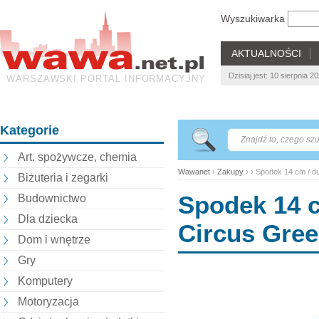
Wyszukiwarka
AKTUALNOŚCI
Dzisiaj jest: 10 sierpnia
WARSZAWSKI PORTAL INFORMACYJNY
Kategorie
Art. spożywcze, chemia
Wawanet
›
Zakupy
› › Spodek 14 cm / 
Biżuteria i zegarki
Spodek 14 
Budownictwo
Dla dziecka
Circus Gre
Dom i wnętrze
Gry
Komputery
Motoryzacja