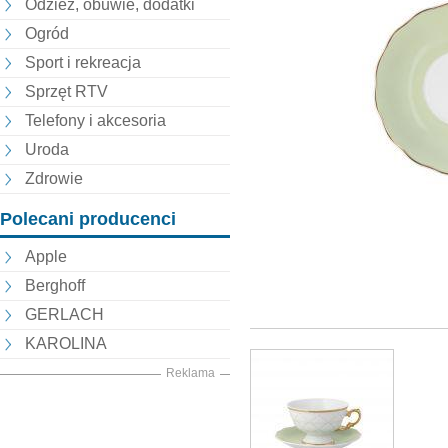
Odzież, obuwie, dodatki
Ogród
Sport i rekreacja
Sprzęt RTV
Telefony i akcesoria
Uroda
Zdrowie
Polecani producenci
Apple
Berghoff
GERLACH
KAROLINA
Reklama