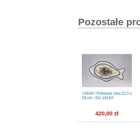
Pozostałe pr
- KR00
Kieliszki do wódki 55 ml / 4
149AR / Półmisek ryba 22,5 x
y
szt. - CELEBRATION (C999)
39 cm - GU-1819A
ł
299,98 zł
420,00 zł