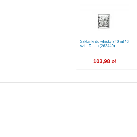
014
Kieliszki degustacyjne do
Szklanki do whisky 340 ml / 6
whisky 110 ml / 4 szt. - Avant-
szt. - Tattoo (262440)
Garde (C684)
ł
73,98 zł
103,98 zł