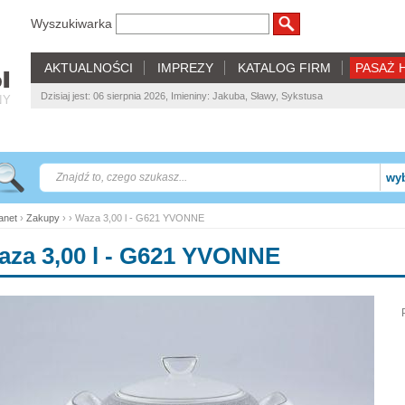
Wyszukiwarka
AKTUALNOŚCI
IMPREZY
KATALOG FIRM
PASAŻ 
Dzisiaj jest: 06 sierpnia 2026, Imieniny: Jakuba, Sławy, Sykstusa
NY
wyb
net
›
Zakupy
› › Waza 3,00 l - G621 YVONNE
aza 3,00 l - G621 YVONNE