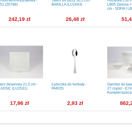
mboniera kryształowa -
Talerz do pizzy 30,5 cm -
Filiżanka 250 m
51 (Z0788)
BARILLA (LU1643)
LB05 Zielona +
cm - SOFIA / L
242,19 zł
26,48 zł
51,4
lerz deserowy 21,5 cm -
Łyżeczka do herbaty -
Garnitur do kaw
ASSIC (LU2531)
PAROS
27 części - E
Komplet łyżecze
17,96 zł
2,93 zł
862,