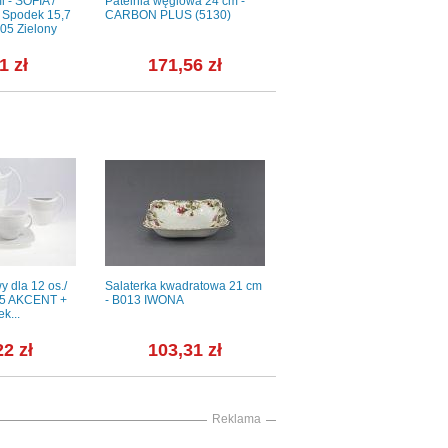
l - SOFIA /
Patelnia węglowa 24 cm -
Talerz deserowy 19 cm -
 Spodek 15,7
CARBON PLUS (5130)
VICTORIA (LU2730)
B05 Zielony
1 zł
171,56 zł
17,05 zł
y dla 12 os./
Salaterka kwadratowa 21 cm
Nóż santoku 17 cm
745 AKCENT +
- B013 IWONA
(7522177104)
k...
22 zł
103,31 zł
263,12 zł
Reklama