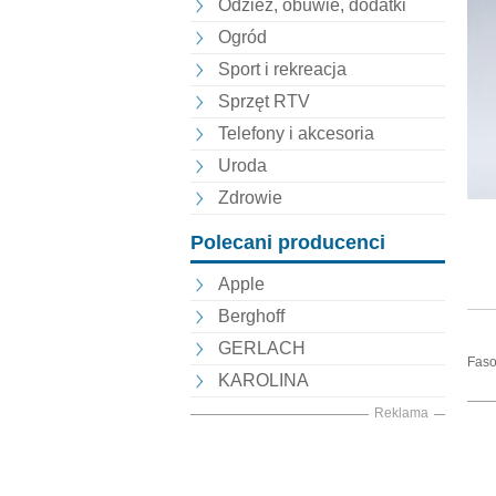
Odzież, obuwie, dodatki
Ogród
Sport i rekreacja
Sprzęt RTV
Telefony i akcesoria
Uroda
Zdrowie
Polecani producenci
Apple
Berghoff
GERLACH
Faso
KAROLINA
Reklama