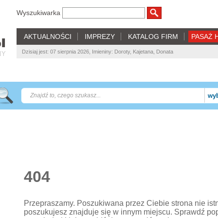
Wyszukiwarka
AKTUALNOŚCI
IMPREZY
KATALOG FIRM
PASAŻ 
Dzisiaj jest: 07 sierpnia 2026, Imieniny: Doroty, Kajetana, Donata
NY
wyb
404
Przepraszamy. Poszukiwana przez Ciebie strona nie istnie
poszukujesz znajduje się w innym miejscu. Sprawdź po