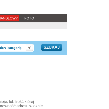
HANDLOWY
FOTO
ierz kategorię
je, lub treść której
prawność adresu w oknie