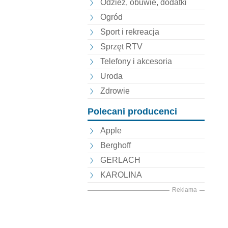
Odzież, obuwie, dodatki
Ogród
Sport i rekreacja
Sprzęt RTV
Telefony i akcesoria
Uroda
Zdrowie
Polecani producenci
Apple
Berghoff
GERLACH
KAROLINA
Reklama