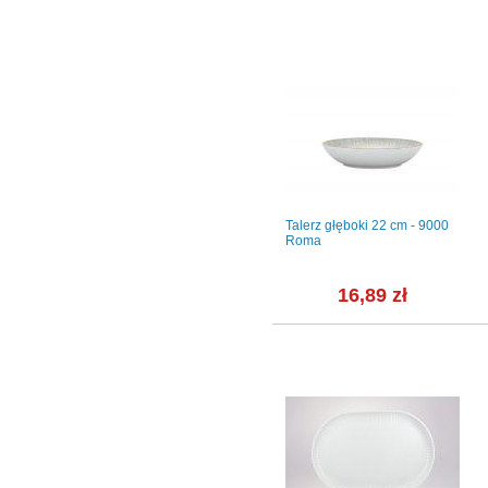
6 osób -
Kieliszek na jajko - 3604
Talerz głęboki 22 cm - 9000
FESTON
Roma
ł
19,19 zł
16,89 zł