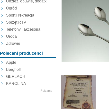
Odzież, obuwie, dodatki
Ogród
Sport i rekreacja
Sprzęt RTV
Telefony i akcesoria
Uroda
Zdrowie
Polecani producenci
Apple
Berghoff
GERLACH
KAROLINA
Reklama