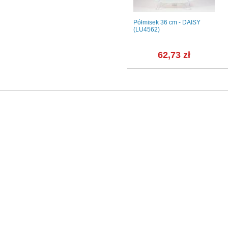
00 IWONA
Zestaw sztućców, 24 szt. -
Półmisek 36 cm - DAISY
7246 Monaco w pudełku
(LU4562)
ł
169,00 zł
62,73 zł