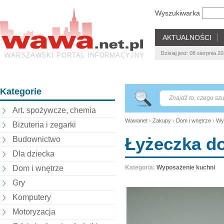
Wyszukiwarka
AKTUALNOŚCI
Dzisiaj jest: 08 sierpnia 2
WARSZAWSKI PORTAL INFORMACYJNY
Kategorie
Art. spożywcze, chemia
Wawanet
›
Zakupy
›
Dom i wnętrze
›
Wy
Biżuteria i zegarki
Łyżeczka d
Budownictwo
Dla dziecka
Dom i wnętrze
Kategoria:
Wyposażenie kuchni
Gry
Komputery
Motoryzacja