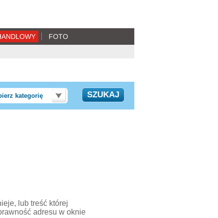
HANDLOWY
FOTO
ierz kategorię
je, lub treść której
prawność adresu w oknie