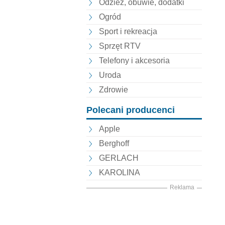
Odzież, obuwie, dodatki
Ogród
Sport i rekreacja
Sprzęt RTV
Telefony i akcesoria
Uroda
Zdrowie
Polecani producenci
Apple
Berghoff
GERLACH
KAROLINA
Reklama