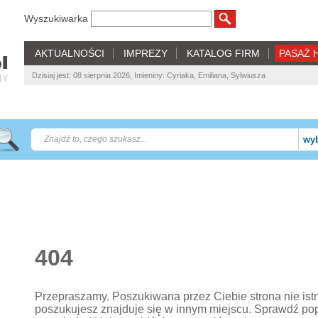
Wyszukiwarka
AKTUALNOŚCI
IMPREZY
KATALOG FIRM
PASAŻ 
Dzisiaj jest: 08 sierpnia 2026, Imieniny: Cyriaka, Emiliana, Sylwiusza
NY
wyb
404
Przepraszamy. Poszukiwana przez Ciebie strona nie istnie
poszukujesz znajduje się w innym miejscu. Sprawdź po