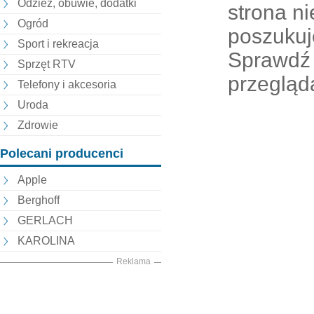
Odzież, obuwie, dodatki
strona nie
Ogród
poszukuj
Sport i rekreacja
Sprawdź 
Sprzęt RTV
przegląd
Telefony i akcesoria
Uroda
Zdrowie
Polecani producenci
Apple
Berghoff
GERLACH
KAROLINA
Reklama