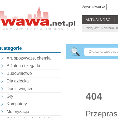
Wyszukiwarka
AKTUALNOŚCI
Dzisiaj jest: 06 sierpnia 
WARSZAWSKI PORTAL INFORMACYJNY
Kategorie
Art. spożywcze, chemia
Biżuteria i zegarki
Budownictwo
Dla dziecka
Dom i wnętrze
404
Gry
Komputery
Przepras
Motoryzacja