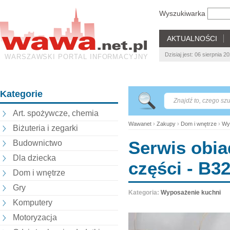
Wyszukiwarka
AKTUALNOŚCI
Dzisiaj jest: 06 sierpnia 
WARSZAWSKI PORTAL INFORMACYJNY
Kategorie
Art. spożywcze, chemia
Wawanet
›
Zakupy
›
Dom i wnętrze
›
Wy
Biżuteria i zegarki
Serwis obia
Budownictwo
Dla dziecka
części - B3
Dom i wnętrze
Gry
Kategoria:
Wyposażenie kuchni
Komputery
Motoryzacja