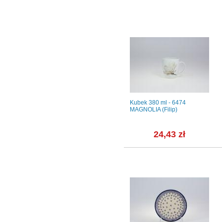
539
Talerz głęboki do pasty 30
Kubek 380 ml - 6474
+ Talerz
cm - 1608C DAISY Gold Line
MAGNOLIA (Filip)
.
ł
75,44 zł
24,43 zł