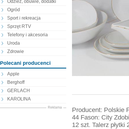
Odzież, obuwie, dodatki
Ogród
Sport i rekreacja
Sprzęt RTV
Telefony i akcesoria
Uroda
Zdrowie
Polecani producenci
Apple
Berghoff
GERLACH
KAROLINA
Reklama
Producent: Polskie 
44 Fason: City Zdobi
12 szt. Talerz płytk