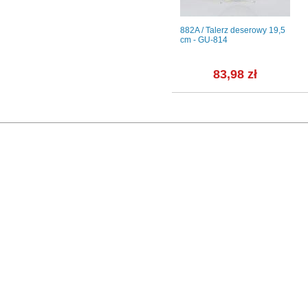
wa LENA
Talerz płytki 24 cm - B826
882A / Talerz deserowy 19,5
IWONA Bordowa róża
cm - GU-814
ł
23,69 zł
83,98 zł