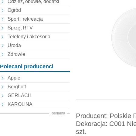
Odzież, obuwie, dodatki
Ogród
Sport i rekreacja
Sprzęt RTV
Telefony i akcesoria
Uroda
Zdrowie
Polecani producenci
Apple
Berghoff
GERLACH
KAROLINA
Reklama
Producent: Polskie 
Dekoracja: C001 Nied
szt.