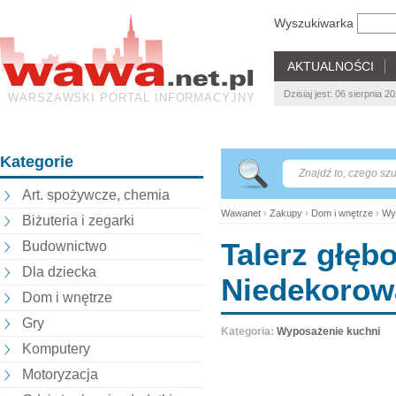
Wyszukiwarka
AKTUALNOŚCI
Dzisiaj jest: 06 sierpnia 
WARSZAWSKI PORTAL INFORMACYJNY
Kategorie
Art. spożywcze, chemia
Wawanet
›
Zakupy
›
Dom i wnętrze
›
Wy
Biżuteria i zegarki
Talerz głęb
Budownictwo
Dla dziecka
Niedekorow
Dom i wnętrze
Gry
Kategoria:
Wyposażenie kuchni
Komputery
Motoryzacja