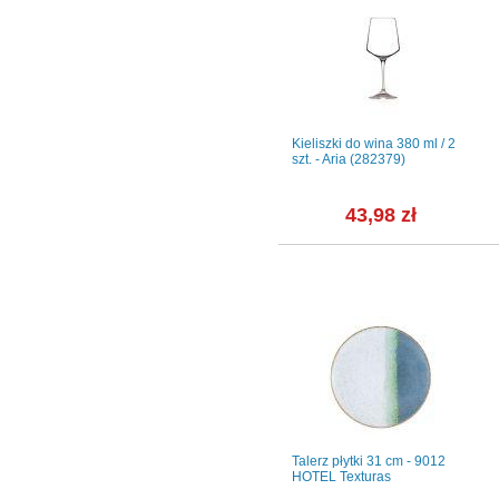
Czajnik 1,00 l - VICTORIA
Kieliszki do wina 380 ml / 2
2371)
(LU2721)
szt. - Aria (282379)
94,38 zł
43,98 zł
- 7038
Garnitur do kawy dla 12 os./
Talerz płytki 31 cm - 9012
40 części - G620 YVONNE
HOTEL Texturas