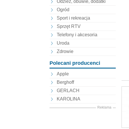
Odzież, obuwie, dodatki
Ogród
Sport i rekreacja
Sprzęt RTV
Telefony i akcesoria
Uroda
Zdrowie
Polecani producenci
Apple
Berghoff
GERLACH
KAROLINA
Reklama