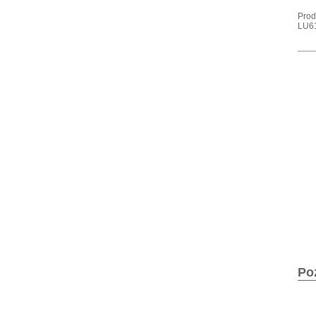
Prod
LU61
Po