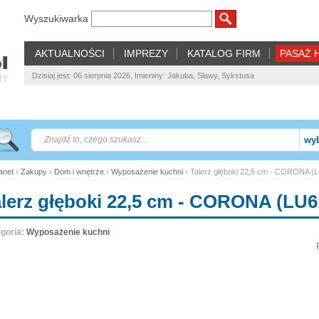
Wyszukiwarka
AKTUALNOŚCI
IMPREZY
KATALOG FIRM
PASAŻ 
Dzisiaj jest: 06 sierpnia 2026, Imieniny: Jakuba, Sławy, Sykstusa
NY
wyb
net
›
Zakupy
›
Dom i wnętrze
›
Wyposażenie kuchni
› Talerz głęboki 22,5 cm - CORONA (
alerz głęboki 22,5 cm - CORONA (LU6
goria:
Wyposażenie kuchni