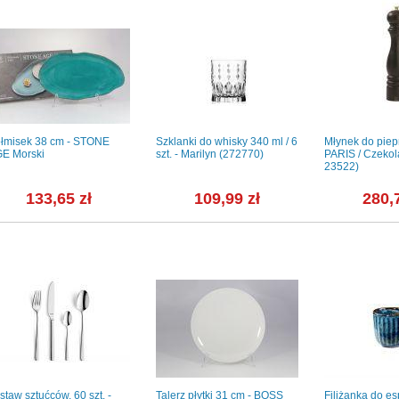
łmisek 38 cm - STONE
Szklanki do whisky 340 ml / 6
Młynek do piep
E Morski
szt. - Marilyn (272770)
PARIS / Czeko
23522)
133,65 zł
109,99 zł
280,
staw sztućców, 60 szt. -
Talerz płytki 31 cm - BOSS
Filiżanka do es