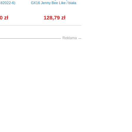
-82022-6)
GX16 Jenny Bee Like / biała
mała 10,2 cm - GU-1930A
0 zł
128,79 zł
159,99 zł
Reklama