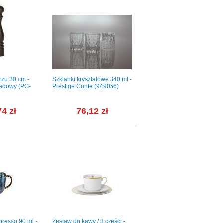
rzu 30 cm -
Szklanki kryształowe 340 ml -
Talerz głęboki 20 cm - K80E
ladowy (PG-
Prestige Conte (949056)
MARRAKESZ (czarny)
74 zł
76,12 zł
22,46 zł
presso 90 ml -
Zestaw do kawy / 3 części -
166A / Miska kwadratowa