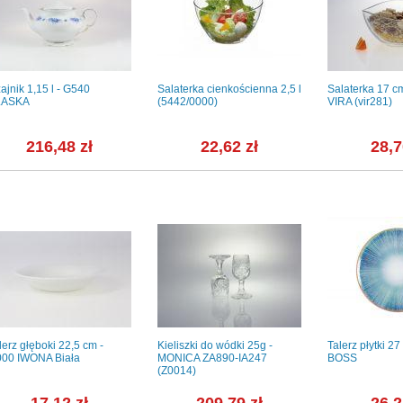
ajnik 1,15 l - G540
Salaterka cienkościenna 2,5 l
Salaterka 17 cm 
LASKA
(5442/0000)
VIRA (vir281)
216,48 zł
22,62 zł
28,7
lerz głęboki 22,5 cm -
Kieliszki do wódki 25g -
Talerz płytki 2
00 IWONA Biała
MONICA ZA890-IA247
BOSS
(Z0014)
17,12 zł
209,79 zł
26,2