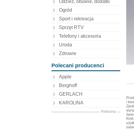
Odzież, obuwie, dodatki
Ogród
Sport i rekreacja
Sprzęt RTV
Telefony i akcesoria
Uroda
Zdrowie
Polecani producenci
Apple
Berghoff
GERLACH
Prod
/ kw
KAROLINA
Zjed
wyra
Reklama
świe
RAK 
użyt
sala