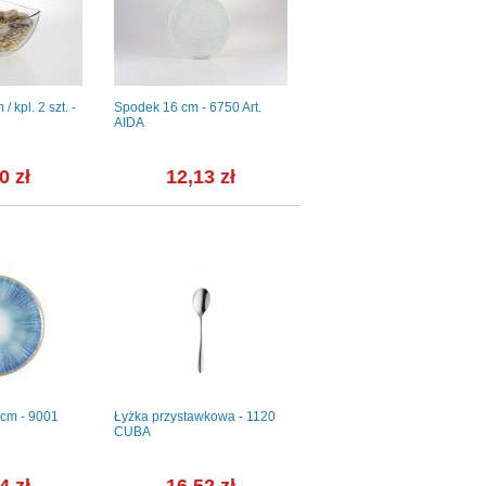
/ kpl. 2 szt. -
Spodek 16 cm - 6750 Art.
Kieliszek na jajko - 3604
AIDA
FESTON
0 zł
12,13 zł
19,19 zł
7 cm - 9001
Łyżka przystawkowa - 1120
Serwis obiadowy bez wazy
CUBA
dla 12 os. / 44 części - B014
IWONA + Waza 2,50 l...
4 zł
16,52 zł
1 450,59 zł