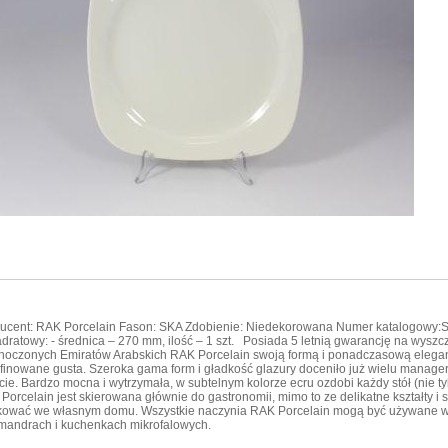
ucent: RAK Porcelain Fason: SKA Zdobienie: Niedekorowana Numer katalogowy:SKS
adratowy: - średnica – 270 mm, ilość – 1 szt. Posiada 5 letnią gwarancję na wy
noczonych Emiratów Arabskich RAK Porcelain swoją formą i ponadczasową elegan
finowane gusta. Szeroka gama form i gładkość glazury doceniło już wielu manageró
cie. Bardzo mocna i wytrzymała, w subtelnym kolorze ecru ozdobi każdy stół (nie tyl
Porcelain jest skierowana głównie do gastronomii, mimo to ze delikatne kształty 
kować we własnym domu. Wszystkie naczynia RAK Porcelain mogą być używane 
mandrach i kuchenkach mikrofalowych.