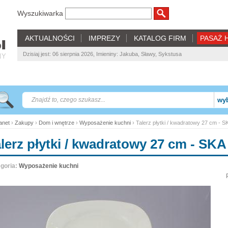
Wyszukiwarka
AKTUALNOŚCI
IMPREZY
KATALOG FIRM
PASAŻ 
Dzisiaj jest: 06 sierpnia 2026, Imieniny: Jakuba, Sławy, Sykstusa
NY
wyb
net
›
Zakupy
›
Dom i wnętrze
›
Wyposażenie kuchni
› Talerz płytki / kwadratowy 27 cm - S
lerz płytki / kwadratowy 27 cm - SKA
goria:
Wyposażenie kuchni