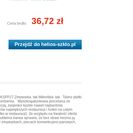
36,72 zł
Cena brutto:
Przejdź do
helios-szklo.pl
FP27 Zmywarka: tak Mikrofala: tak Talerz płytki
szczerbienia. Wysokogatunkowa porcelana ze
cją, zaspokoi każde nawet najbardziej
w największych restauracji i hoteli na całym
ko w restauracji). Ze względu na trwałość oferta
i subtelna barwa sprawia, że bez obaw można ją
w zmywarkach, piecach konwekcyjno-parowych,