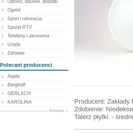
Odzież, obuwie, dodatki
Ogród
Sport i rekreacja
Sprzęt RTV
Telefony i akcesoria
Uroda
Zdrowie
Polecani producenci
Apple
Berghoff
GERLACH
Producent: Zakłady
KAROLINA
Zdobienie: Niedekor
Reklama
Talerz płytki: - średn