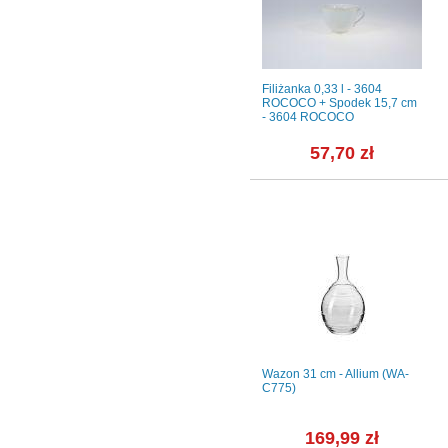
28 cm -
Flaczarka 0,30 l - B014
Filiżanka 0,33 l - 3604
IWONA Złota linia
ROCOCO + Spodek 15,7 cm
- 3604 ROCOCO
ł
31,48 zł
57,70 zł
0 ml / 6
Zestaw herbaciany dla 6 os. /
Wazon 31 cm - Allium (WA-
60.)
18 części - G684 ASTRA
C775)
Królewski błękit
ł
1 068,39 zł
169,99 zł