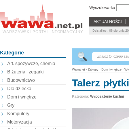
Wyszukiwarka
AKTUALNOŚCI
Dzisiaj jest: 08 sierpnia 2
WARSZAWSKI PORTAL INFORMACYJNY
Kategorie
Art. spożywcze, chemia
Wawanet
›
Zakupy
›
Dom i wnętrze
›
Wy
Biżuteria i zegarki
Talerz płyt
Budownictwo
Dla dziecka
Dom i wnętrze
Kategoria:
Wyposażenie kuchni
Gry
Komputery
Motoryzacja