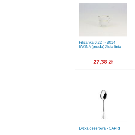
 os. /18
Czarki do lodów - Krista
Filiżanka 0,22 l - B014
A
(0243)
IWONA (prosta) Złota linia
.
ł
131,00 zł
27,38 zł
m - GU-
MIX & MATCH /
Łyżka deserowa - CAPRI
Cosmopolitan: Talerz płytki