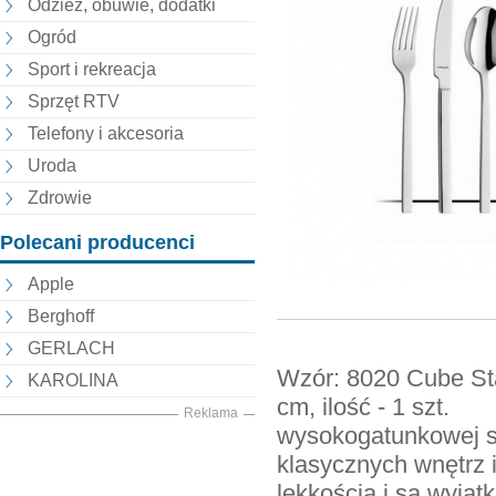
Odzież, obuwie, dodatki
Ogród
Sport i rekreacja
Sprzęt RTV
Telefony i akcesoria
Uroda
Zdrowie
Polecani producenci
Apple
Berghoff
GERLACH
Wzór: 8020 Cube Sta
KAROLINA
cm, ilość - 1 szt.
Reklama
wysokogatunkowej st
klasycznych wnętrz 
lekkością i są wyją