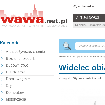
Wyszukiwarka
AKTUALNOŚCI
Dzisiaj jest: 09 sierpnia 
WARSZAWSKI PORTAL INFORMACYJNY
Kategorie
Art. spożywcze, chemia
Wawanet
›
Zakupy
›
Dom i wnętrze
›
Wy
Biżuteria i zegarki
Widelec ob
Budownictwo
Dla dziecka
Dom i wnętrze
Kategoria:
Wyposażenie kuchni
Gry
Komputery
Motoryzacja