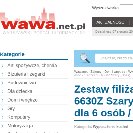
Wyszukiwarka
AKTUALNOŚCI
Dzisiaj jest: 07 sierpnia 
WARSZAWSKI PORTAL INFORMACYJNY
Kategorie
Art. spożywcze, chemia
Wawanet
›
Zakupy
›
Dom i wnętrze
›
Wy
Biżuteria i zegarki
osób / 18 części - 6630Z Szary (Boss)
Budownictwo
Zestaw filiż
Dla dziecka
6630Z Szary
Dom i wnętrze
Gry
dla 6 osób /
Komputery
Motoryzacja
Kategoria:
Wyposażenie kuchni