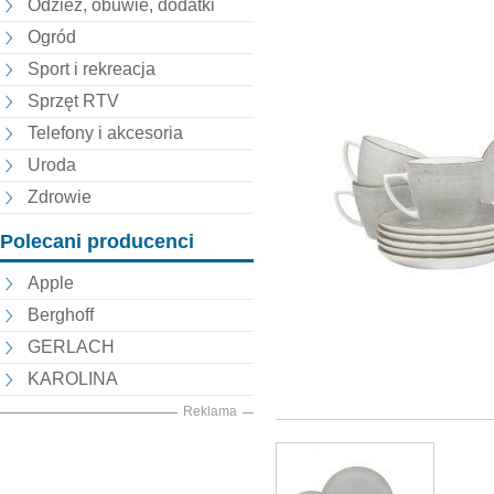
Odzież, obuwie, dodatki
Ogród
Sport i rekreacja
Sprzęt RTV
Telefony i akcesoria
Uroda
Zdrowie
Polecani producenci
Apple
Berghoff
GERLACH
KAROLINA
Reklama