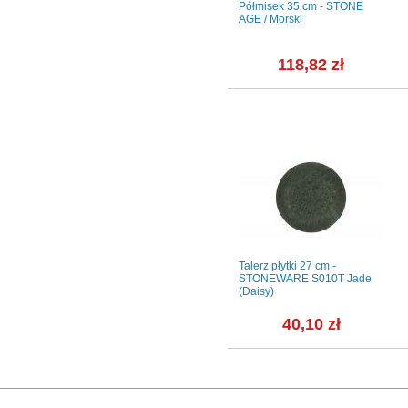
NKARA
Talerz płytki 28 cm - HOTEL
Półmisek 35 cm - STONE
(LU1136)
AGE / Morski
23,94 zł
118,82 zł
10
Kubek 300 ml - 2189 HEL
Talerz płytki 27 cm -
ciesz się życiem + Kubek 300
STONEWARE S010T Jade
ml - 2189A HEL bierz...
(Daisy)
ł
89,32 zł
40,10 zł