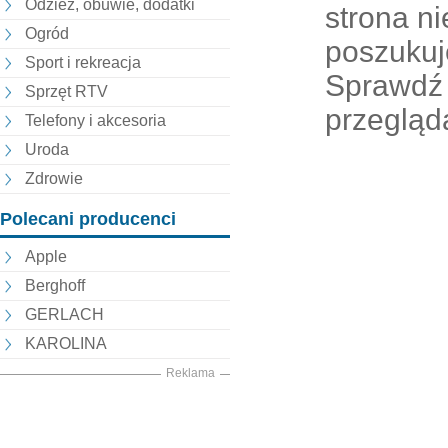
Odzież, obuwie, dodatki
strona nie
Ogród
poszukuj
Sport i rekreacja
Sprawdź 
Sprzęt RTV
przegląd
Telefony i akcesoria
Uroda
Zdrowie
Polecani producenci
Apple
Berghoff
GERLACH
KAROLINA
Reklama