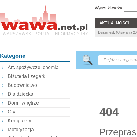
Wyszukiwarka
AKTUALNOŚCI
Dzisiaj jest: 08 sierpnia 2
WARSZAWSKI PORTAL INFORMACYJNY
Kategorie
Art. spożywcze, chemia
Biżuteria i zegarki
Budownictwo
Dla dziecka
Dom i wnętrze
404
Gry
Komputery
Przepras
Motoryzacja