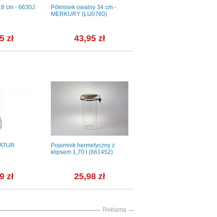
18 cm - 6630J
Półmisek owalny 34 cm -
Zestaw do kawy / 3 części -
MERKURY (LU0760)
GX17 Jenny Bee Like /
Czarny
5 zł
43,95 zł
128,79 zł
NATUR
Pojemnik hermetyczny z
Kieliszki do szampana 175
klipsem 1,70 l (661452)
ml / 4 szt. - RAY (D011)
9 zł
25,98 zł
58,99 zł
Reklama