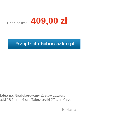
409,00 zł
Cena brutto:
Przejdź do
helios-szklo.pl
 Zdobienie: Niedekorowany Zestaw zawiera:
oki 18,5 cm - 6 szt. Talerz płytki 27 cm - 6 szt.
Reklama