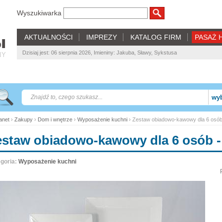
Wyszukiwarka
AKTUALNOŚCI
IMPREZY
KATALOG FIRM
PASAŻ 
Dzisiaj jest: 06 sierpnia 2026, Imieniny: Jakuba, Sławy, Sykstusa
NY
wyb
net
›
Zakupy
›
Dom i wnętrze
›
Wyposażenie kuchni
› Zestaw obiadowo-kawowy dla 6 osó
estaw obiadowo-kawowy dla 6 osób 
goria:
Wyposażenie kuchni