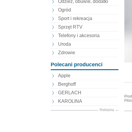
Odzież, obuwie, dodatki
Ogród
Sport i rekreacja
Sprzęt RTV
Telefony i akcesoria
Uroda
Zdrowie
Polecani producenci
Apple
Berghoff
GERLACH
Prod
Filiż
KAROLINA
Reklama