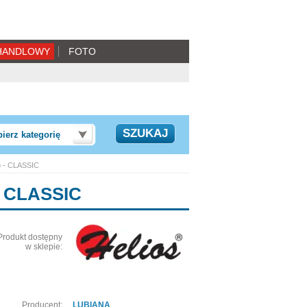
HANDLOWY
FOTO
ierz kategorię
b - CLASSIC
- CLASSIC
Produkt dostępny
w sklepie:
Producent:
LUBIANA