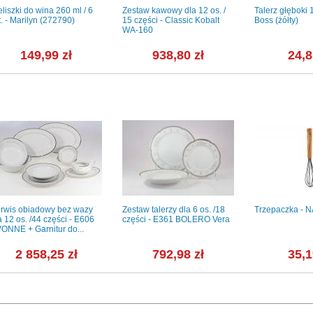
eliszki do wina 260 ml / 6
Zestaw kawowy dla 12 os. /
Talerz głęboki 
t. - Marilyn (272790)
15 części - Classic Kobalt
Boss (żółty)
WA-160
149,99 zł
938,80 zł
24,8
rwis obiadowy bez wazy
Zestaw talerzy dla 6 os. /18
Trzepaczka - 
a 12 os. /44 części - E606
części - E361 BOLERO Vera
ONNE + Garnitur do...
2 858,25 zł
792,98 zł
35,1