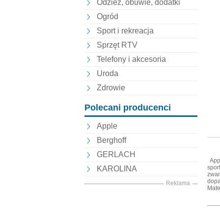
Odzież, obuwie, dodatki
Ogród
Sport i rekreacja
Sprzęt RTV
Telefony i akcesoria
Uroda
Zdrowie
Polecani producenci
Apple
Berghoff
GERLACH
Appl
spor
KAROLINA
zwar
dopa
Reklama
Mat