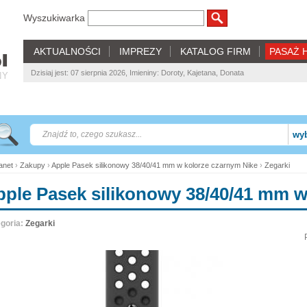
Wyszukiwarka
AKTUALNOŚCI
IMPREZY
KATALOG FIRM
PASAŻ 
Dzisiaj jest: 07 sierpnia 2026, Imieniny: Doroty, Kajetana, Donata
NY
wyb
net
›
Zakupy
›
Apple Pasek silikonowy 38/40/41 mm w kolorze czarnym Nike
›
Zegarki
pple Pasek silikonowy 38/40/41 mm w
goria:
Zegarki