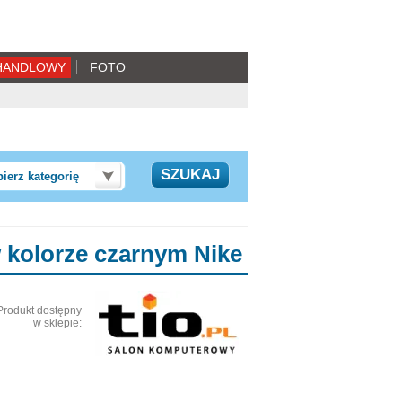
HANDLOWY
FOTO
ierz kategorię
 kolorze czarnym Nike
Produkt dostępny
w sklepie: