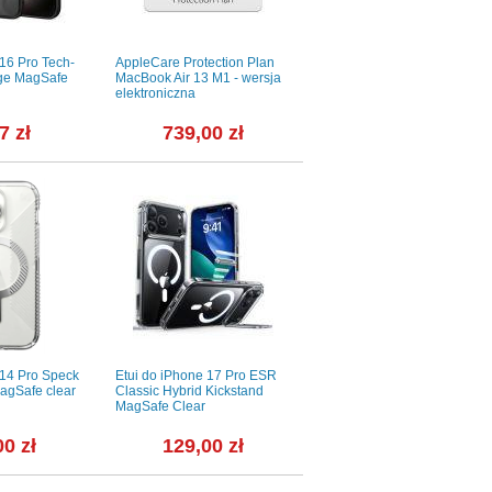
 16 Pro Tech-
AppleCare Protection Plan
Etui do iPhone X/Xs Aiino
ge MagSafe
MacBook Air 13 M1 - wersja
ultra slim przezroczyste
elektroniczna
7 zł
739,00 zł
25,01 zł
 14 Pro Speck
Etui do iPhone 17 Pro ESR
Etui do iPhone 14 Pro Max
MagSafe clear
Classic Hybrid Kickstand
Incipio Grip MagSafe -
MagSafe Clear
Przeźźroczysty/Niebieski
00 zł
129,00 zł
59,00 zł