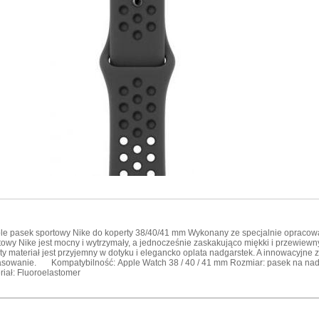
e pasek sportowy Nike do koperty 38/40/41 mm Wykonany ze specjalnie opraco
towy Nike jest mocny i wytrzymały, a jednocześnie zaskakująco miękki i przewiewn
ty materiał jest przyjemny w dotyku i elegancko oplata nadgarstek. A innowacyjne 
sowanie. Kompatybilność: Apple Watch 38 / 40 / 41 mm Rozmiar: pasek na na
eriał: Fluoroelastomer