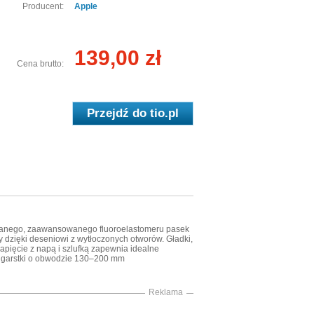
Producent:
Apple
139,00 zł
Cena brutto:
Przejdź do
tio.pl
wanego, zaawansowanego fluoroelastomeru pasek
y dzięki deseniowi z wytłoczonych otworów. Gładki,
zapięcie z napą i szlufką zapewnia idealne
dgarstki o obwodzie 130–200 mm
Reklama