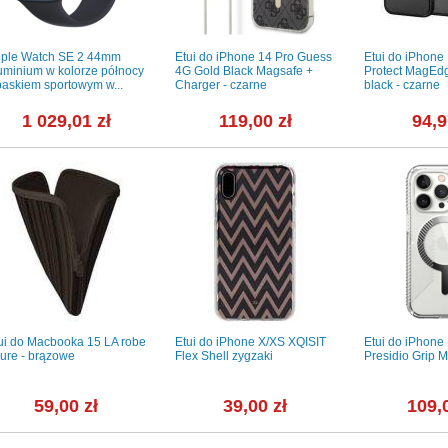
ple Watch SE 2 44mm
Etui do iPhone 14 Pro Guess
Etui do iPhone
uminium w kolorze północy
4G Gold Black Magsafe +
Protect MagEd
paskiem sportowym w...
Charger - czarne
black - czarne
1 029,01 zł
119,00 zł
94,9
ui do Macbooka 15 LA robe
Etui do iPhone X/XS XQISIT
Etui do iPhone
lure - brązowe
Flex Shell zygzaki
Presidio Grip 
59,00 zł
39,00 zł
109,