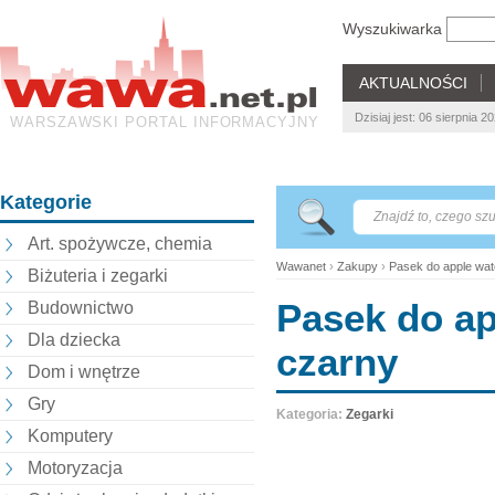
Wyszukiwarka
AKTUALNOŚCI
Dzisiaj jest: 06 sierpnia 
WARSZAWSKI PORTAL INFORMACYJNY
Kategorie
Art. spożywcze, chemia
Wawanet
›
Zakupy
›
Pasek do apple wat
Biżuteria i zegarki
Pasek do ap
Budownictwo
Dla dziecka
czarny
Dom i wnętrze
Gry
Kategoria:
Zegarki
Komputery
Motoryzacja