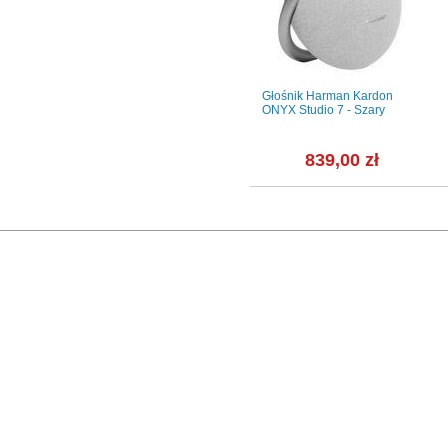
Pro Max
Przejściówka do iPhone
Głośnik Harman Kardon
gsafe -
Apple USB-C to 3.5 mm Jack
ONYX Studio 7 - Szary
ł
55,01 zł
839,00 zł