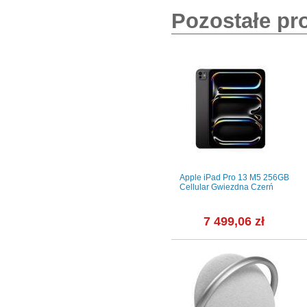
Pozostałe pr
49mm +
Apple iPad Pro 13 M5 1TB
Apple iPad Pro 13 M5 256GB
kiem
Srebrny
Cellular Gwiezdna Czerń
ałym
zł
9 499,04 zł
7 499,06 zł